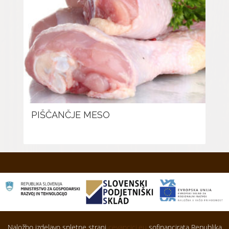
PIŠČANČJE MESO
Naložbo izdelavo spletne strani
cevapcici.eu
sofinancirata Republika