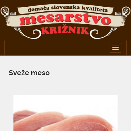
Toggle
navigat
Sveže meso