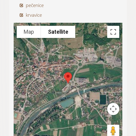
pečenice
krvavice
Map
Satellite