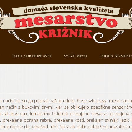
IZDELKI in PRIPRAVKI
SVEŽE MESO
PRODAJNA MEST
n način kot so ga poznali naši predniki. Kose svinjskega mesa nama
način z bukovimi drvmi, kjer se oblikujejo specifične senzorične
pravi okus »po domačem«. Izdelki iz prekajene mesa so; prekajena re
 prekajena obrana rebra, prekajene kosti, prekajen svinjski jezi
 ohranilo vse do današnjih dni. Na vsaki dobro obloženi praznični m