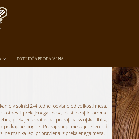
A
POTUJOČA PRODAJALNA
kamo v solnici 2-4 tedne, odvisno od velikosti mesa.
 lastnosti prekajenega mesa, zlasti vonj in aroma.
bra, prekajena vratovina, prekajena svinjska ribica,
k in prekajene nogice. Prekajevanje mesa je eden od
izi ne manjka jed, pripravljena iz prekajenega mesa.