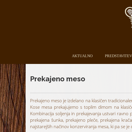
AKTUALNO
PREDSTAVITEV
Prekajeno meso
Prekajeno meso je izdelano na klasičen tradicionale
Kose mesa prekajujemo s toplim dimom na klasičen 
Kombinacija soljenja in prekajevanja ustvari ravno 
prekajena šunka, prekajeno pleče, prekajena krača,
najstarejših načinov konzerviranja mesa, ki pa se je