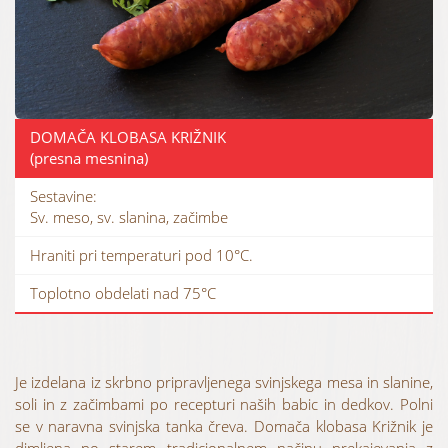
DOMAČA KLOBASA KRIŽNIK
(presna mesnina)
Sestavine:
Sv. meso, sv. slanina, začimbe
Hraniti pri temperaturi pod 10°C.
Toplotno obdelati nad 75°C
Je izdelana iz skrbno pripravljenega svinjskega mesa in slanine,
soli in z začimbami po recepturi naših babic in dedkov. Polni
se v naravna svinjska tanka čreva. Domača klobasa Križnik je