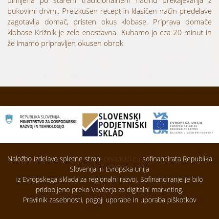
dimljena po starem tradicionalnem načinu prekajevanja z
bukovimi drvmi. Preizkušen recept in klasičen način predelave
zagotavlja domač, pristen okus klobase. Priprava domače
klobase Križnik je zelo enostavna. Kuhamo jo cca 20 minut in
že imamo pripravljen okusen obrok.
Naložbo izdelavo spletne strani
cevapcici.eu
sofinancirata Republika
Slovenija in Evropska unija
iz Evropskega sklada za regionalni razvoj. Sofinanciranje je bilo
pridobljeno preko Vavčerja za digitalni marketing.
Pravilnik zasebnosti, pogoji uporabe in uporaba piškotkov