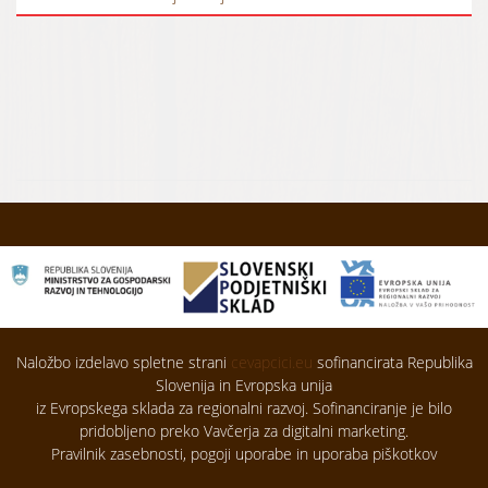
Naložbo izdelavo spletne strani
cevapcici.eu
sofinancirata Republika
Slovenija in Evropska unija
iz Evropskega sklada za regionalni razvoj. Sofinanciranje je bilo
pridobljeno preko Vavčerja za digitalni marketing.
Pravilnik zasebnosti, pogoji uporabe in uporaba piškotkov