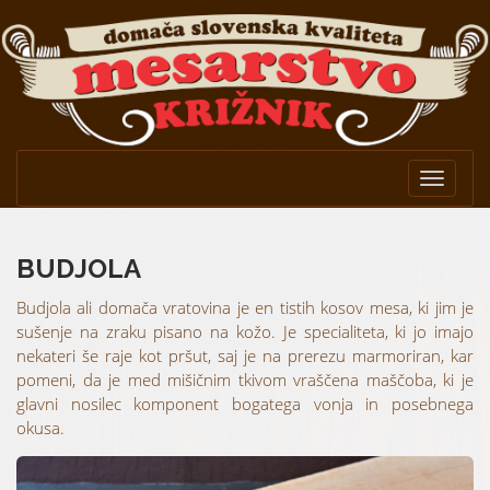
Toggle
navigat
BUDJOLA
Budjola ali domača vratovina je en tistih kosov mesa, ki jim je
sušenje na zraku pisano na kožo. Je specialiteta, ki jo imajo
nekateri še raje kot pršut, saj je na prerezu marmoriran, kar
pomeni, da je med mišičnim tkivom vraščena maščoba, ki je
glavni nosilec komponent bogatega vonja in posebnega
okusa.