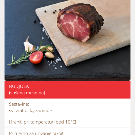
BUDJOLA
(sušena mesnina)
Sestavine:
sv. vrat b. k., začimbe
Hraniti pri temperaturi pod 10°C!
Primerno za uživanje takoj!