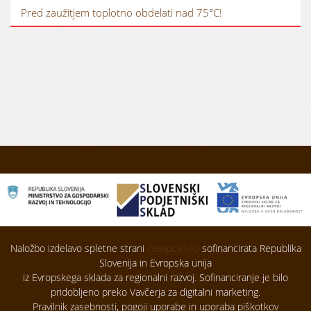
Pred zaužitjem toplotno obdelati nad 75°C!
Naložbo izdelavo spletne strani
cevapcici.eu
sofinancirata Republika
Slovenija in Evropska unija
iz Evropskega sklada za regionalni razvoj. Sofinanciranje je bilo
pridobljeno preko Vavčerja za digitalni marketing.
Pravilnik zasebnosti, pogoji uporabe in uporaba piškotkov