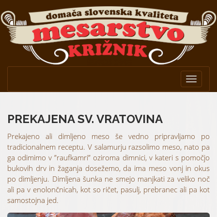
Toggle
navigat
PREKAJENA SV. VRATOVINA
Prekajeno ali dimljeno meso še vedno pripravljamo po
tradicionalnem receptu. V salamurju razsolimo meso, nato pa
ga odimimo v ”raufkamri” oziroma dimnici, v kateri s pomočjo
bukovih drv in žaganja dosežemo, da ima meso vonj in okus
po dimljenju. Dimljena šunka ne smejo manjkati za veliko noč
ali pa v enolončnicah, kot so ričet, pasulj, prebranec ali pa kot
samostojna jed.