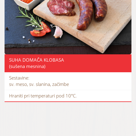
SUHA DOMAČA KLOBASA
(sušena mesnina)
Sestavine:
sv. meso, sv. slanina, začimbe
Hraniti pri temperaturi pod 10°C.