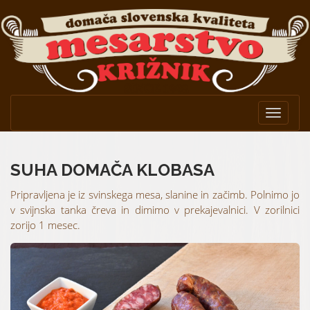
Toggle
navigat
SUHA DOMAČA KLOBASA
Pripravljena je iz svinskega mesa, slanine in začimb. Polnimo jo
v svijnska tanka čreva in dimimo v prekajevalnici. V zorilnici
zorijo 1 mesec.