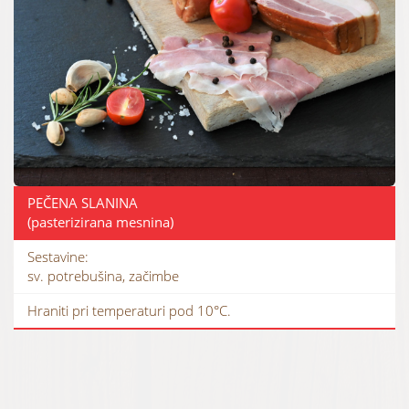
PEČENA SLANINA
(pasterizirana mesnina)
Sestavine:
sv. potrebušina, začimbe
Hraniti pri temperaturi pod 10°C.