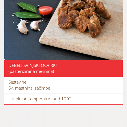
DEBELI SVINJSKI OCVIRKI
(pasterizirana mesnina)
Sestavine:
Sv. mastnina, začimbe
Hraniti pri temperaturi pod 10°C.