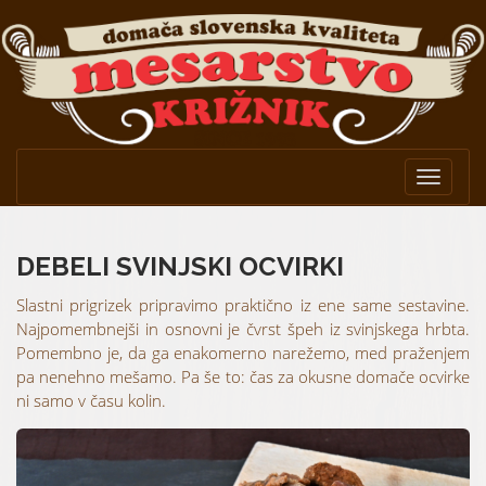
Toggle
navigat
DEBELI SVINJSKI OCVIRKI
Slastni prigrizek pripravimo praktično iz ene same sestavine.
Najpomembnejši in osnovni je čvrst špeh iz svinjskega hrbta.
Pomembno je, da ga enakomerno narežemo, med praženjem
pa nenehno mešamo. Pa še to: čas za okusne domače ocvirke
ni samo v času kolin.